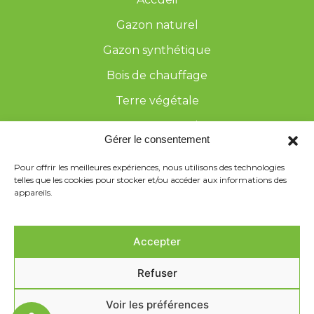
Gazon naturel
Gazon synthétique
Bois de chauffage
Terre végétale
Arrosage automatique
Gérer le consentement
Galerie
Pour offrir les meilleures expériences, nous utilisons des technologies
Contact
telles que les cookies pour stocker et/ou accéder aux informations des
appareils.
Accepter
Refuser
UNIQUE GARDEN
Mentions légales
Voir les préférences