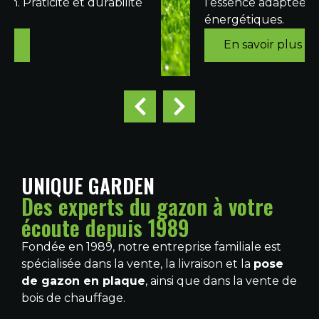
nrichir et améliorer vos sols pour des
une hy
erre végétal
Arros
ultures saines et productives.
économ
En savoir plus
En 
UNIQUE GARDEN
Des experts du gazon à votre
écoute depuis 1989
Fondée en 1989, notre entreprise familiale est
spécialisée dans la vente, la livraison et la
pose
de gazon en plaque
, ainsi que dans la vente de
bois de chauffage.