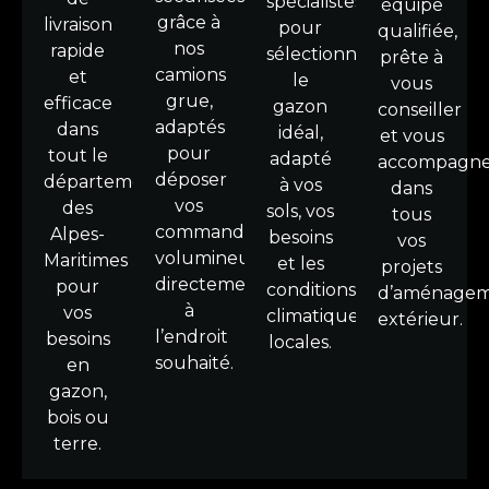
spécialistes
équipe
grâce à
livraison
pour
qualifiée,
nos
rapide
sélectionner
prête à
camions
et
le
vous
grue,
efficace
gazon
conseiller
adaptés
dans
idéal,
et vous
pour
tout le
adapté
accompagne
déposer
département
à vos
dans
vos
des
sols, vos
tous
commandes
Alpes-
besoins
vos
volumineuses
Maritimes
et les
projets
directement
pour
conditions
d’aménage
à
vos
climatiques
extérieur.
l’endroit
besoins
locales.
souhaité.
en
gazon,
bois ou
terre.