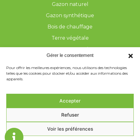
Gazon naturel
Gazon synthétique
Bois de chauffage
Terre végétale
Arrosage automatique
Gérer le consentement
Galerie
Pour offrir les meilleures expériences, nous utilisons des technologies
Contact
telles que les cookies pour stocker et/ou accéder aux informations des
appareils.
Accepter
Refuser
UNIQUE GARDEN
Mentions légales
Voir les préférences
Politique de confidentialité